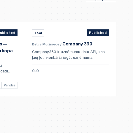
ublished
Tool
Published
s —
Company 360
Betija Muižniece
/
u kopa
Company360 ir uzņēmumu datu API, kas
ļauj ļoti vienkārši iegūt uzņēmuma
rekvizītus, finanšu rezultātus, darbinieku
ki
skaitu un citus datus savos rīkos.
0.0
 datu
i. Satur
Pandas