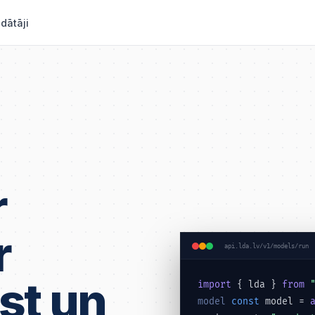
ādātāji
r
r
api.lda.lv/v1/models/run
st un
import
{ lda }
from
model
const
model =