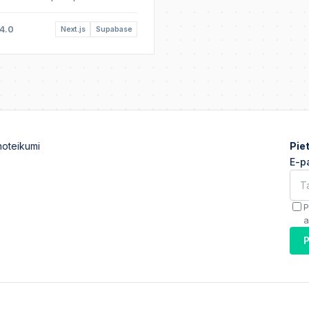
4.0
Next.js
Supabase
noteikumi
Pie
E-p
P
a
P