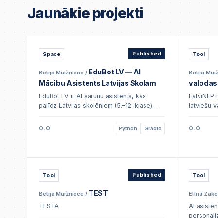
Jaunākie projekti
Space
Published
Tool
EduBot LV — AI
Betija Muižniece
/
Betija Mui
Mācību Asistents Latvijas Skolam
valodas 
EduBot LV ir AI sarunu asistents, kas
LatviNLP 
palīdz Latvijas skolēniem (5.–12. klase)
latviešu 
sagatavoties eksāmeniem, uzdot
noskaņoj
jautājumus par mācību vielu un saņemt
atpazīšana
0.0
0.0
Python
Gradio
skaidrojumus
sentiment
Tool
Published
Tool
TEST
Betija Muižniece
/
Elīna Zake
TESTA
AI asiste
personali