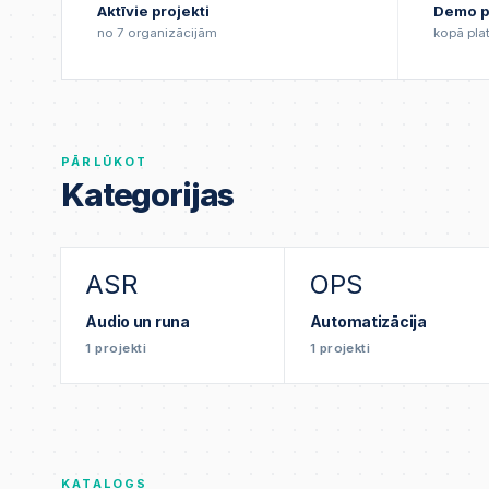
Aktīvie projekti
Demo p
no 7 organizācijām
kopā pla
PĀRLŪKOT
Kategorijas
ASR
OPS
Audio un runa
Automatizācija
1
projekti
1
projekti
KATALOGS