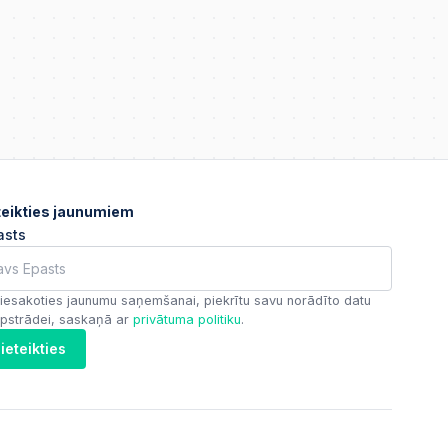
teikties jaunumiem
asts
iesakoties jaunumu saņemšanai, piekrītu savu norādīto datu
pstrādei, saskaņā ar
privātuma politiku
.
ieteikties