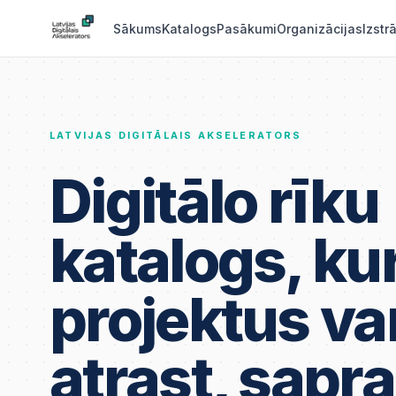
Sākums
Katalogs
Pasākumi
Organizācijas
Izstr
LATVIJAS DIGITĀLAIS AKSELERATORS
Digitālo rīku
katalogs, ku
projektus va
atrast, sapra