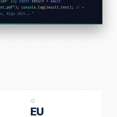
tion"
});
const
result =
await
ent.pdf"
);
console
.
log
(result.text);
// →
te, Rīga 2024..."
EU