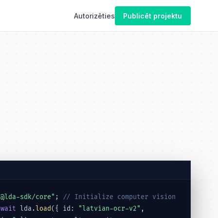
Autorizēties
Publicēt projektu
"@lda-sdk/core"
;
// Initialize computer vision
await
lda.
load
({ id:
"latvian-ocr-v2"
,