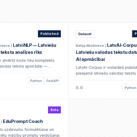
Published
Dataset
P
LatviNLP — Latviešu
LatvAI-Corpu
žniece
/
Betija Muižniece
/
teksta analīzes rīks
Latviešu valodas tekstu dat
AI apmācībai
ir atvērtā koda rīku komplekts
valodas teksta apstrādei —
LatvAI-Corpus ir vislielākā publis
uma analīze, NER (nosaukumu
pieejamā latviešu valodas tekstu
), teksta klasifikācija un
kopa AI un ML modelūu apmācība
Python
FastAPI
s.
2.4 milj. tekstu fragmentu no ziņu
0.0
Python
portāliem,
Beta
EduPrompt Coach
/
nts uzdevumu formulēšanai un
zētu mācību promptu veidošanai.