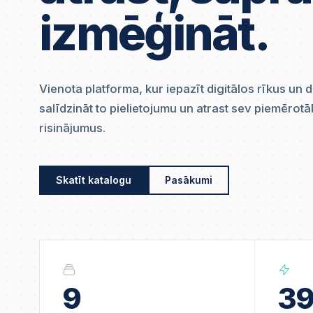
izmēģināt.
Vienota platforma, kur iepazīt digitālos rīkus un 
salīdzināt to pielietojumu un atrast sev piemērot
risinājumus.
Skatīt katalogu
Pasākumi
9
3