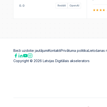
0.0
Reddit
OpenAI
★★★★
Bieži uzdotie jautājumi
Kontakti
Privātuma politika
Lietošanas 
Copyright ©
2026
Latvijas Digitālais akselerators