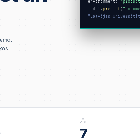
environment:
"produc
model.
predict
(
"docum
"Latvijas Universitā
demo,
ākos
9
7